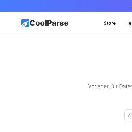
CoolParse
Store
He
Vorlagen für Date