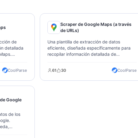
Scraper de Google Maps (a través
aps
de URLs)
acción de
Una plantilla de extracción de datos
ón detallada
eficiente, diseñada específicamente para
 Maps.
recopilar información detallada de
merciales,
ubicación de Google Maps. Puede capturar
s,
rápidamente datos comerciales, incluidos
CoolParse
61
30
CoolParse
ctos.
precios, direcciones, calificaciones, reseñas
da y
e información de contacto importante. Solo
os en
necesitas ingresar la URL de Google Maps
ara
para obtener la salida de datos en varios
lisis
formatos.
 de Google
tos de los
ogle.
ueda,
/región.