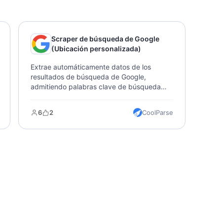
Scraper de búsqueda de Google
(Ubicación personalizada)
Extrae automáticamente datos de los
resultados de búsqueda de Google,
admitiendo palabras clave de búsqueda
personalizables, resultados por página,
número de páginas, idioma, país y
6
2
CoolParse
ubicación, ideal para estudios de mercado
y análisis SEO.