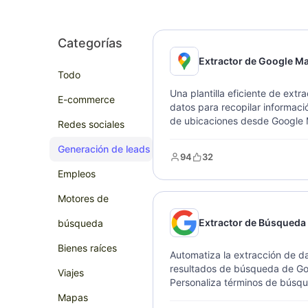
Categorías
Extractor de Google M
Todo
Una plantilla eficiente de extr
E-commerce
datos para recopilar informaci
de ubicaciones desde Google
Redes sociales
Extraiga rápidamente datos co
incluyendo precios, direccione
Generación de leads
94
32
calificaciones, reseñas y conta
Empleos
Configure términos de búsque
ubicaciones para recopilar dat
Motores de
múltiples formatos. Perfecto p
investigación de mercado y aná
Extractor de Búsqueda
búsqueda
comercial.
Bienes raíces
Automatiza la extracción de da
resultados de búsqueda de Go
Viajes
Personaliza términos de búsq
resultados por página y idioma
Mapas