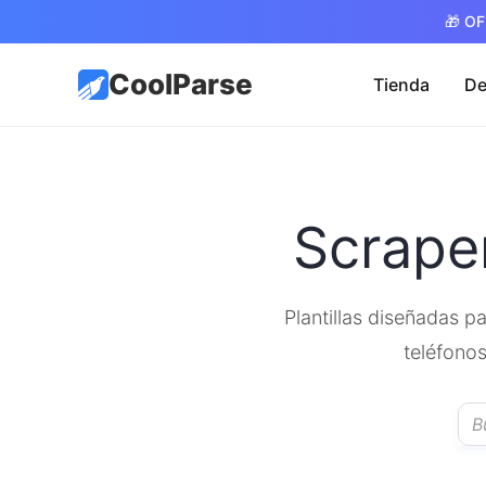
🎁 OF
CoolParse
Tienda
De
Scrape
Plantillas diseñadas p
teléfonos