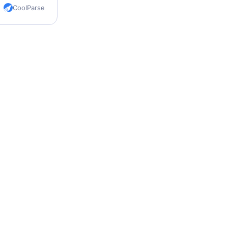
en Excel,
CoolParse
is SEO e