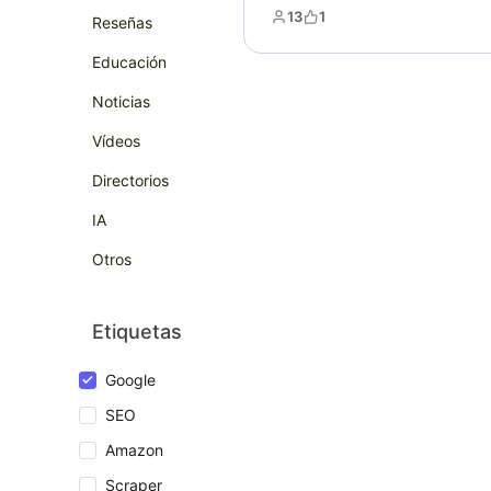
Compatible con exportaciones 
13
1
Reseñas
CSV y JSON, ideal para anális
investigación de mercado.
Educación
Noticias
Vídeos
Directorios
IA
Otros
Etiquetas
Google
SEO
Amazon
Scraper