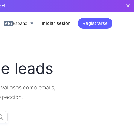
do!
Iniciar sesión
Registrarse
Español
e leads
o valiosos como emails,
ospección.