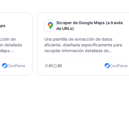
Scraper de Google Maps (a través
aps
de URLs)
acción de
Una plantilla de extracción de datos
ón detallada
eficiente, diseñada específicamente para
 Maps.
recopilar información detallada de
merciales,
ubicación de Google Maps. Puede capturar
s,
rápidamente datos comerciales, incluidos
CoolParse
61
30
CoolParse
ctos.
precios, direcciones, calificaciones, reseñas
da y
e información de contacto importante. Solo
os en
necesitas ingresar la URL de Google Maps
ara
para obtener la salida de datos en varios
lisis
formatos.