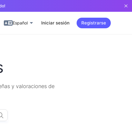
do!
Iniciar sesión
Registrarse
Español
s
señas y valoraciones de