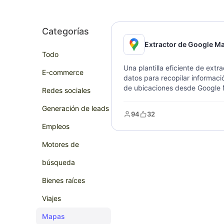
Categorías
Extractor de Google M
Todo
Una plantilla eficiente de extr
E-commerce
datos para recopilar informaci
de ubicaciones desde Google
Redes sociales
Extraiga rápidamente datos co
incluyendo precios, direccione
Generación de leads
94
32
calificaciones, reseñas y conta
Empleos
Configure términos de búsque
ubicaciones para recopilar dat
Motores de
múltiples formatos. Perfecto p
investigación de mercado y aná
búsqueda
comercial.
Bienes raíces
Viajes
Mapas