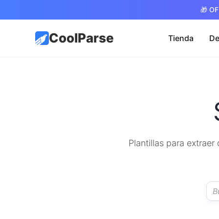
🎁 OF
CoolParse
Tienda
De
Plantillas para extrae