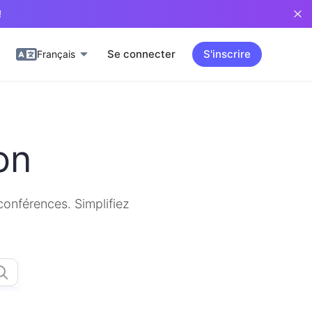
!
Se connecter
S'inscrire
Français
on
 conférences. Simplifiez