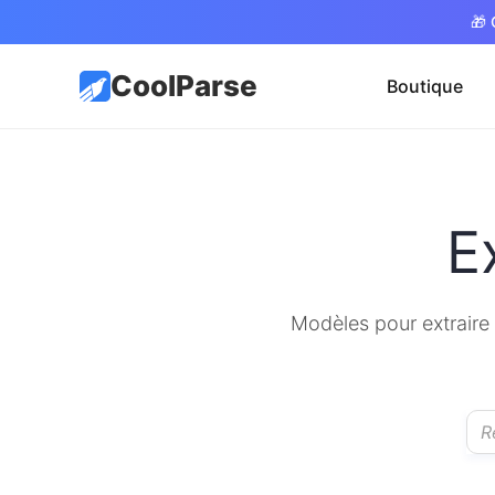
🎁 
CoolParse
Boutique
E
Modèles pour extraire d