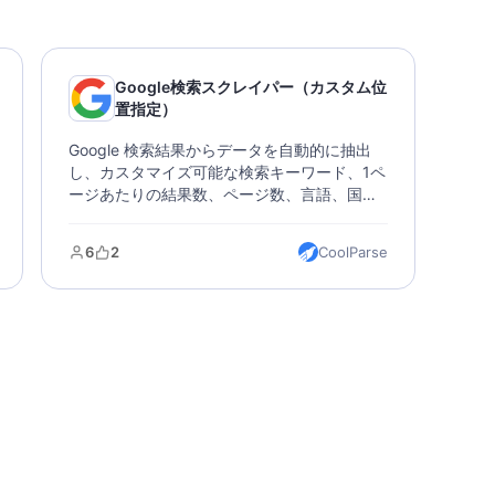
Google検索スクレイパー（カスタム位
置指定）
Google 検索結果からデータを自動的に抽出
し、カスタマイズ可能な検索キーワード、1ペ
ージあたりの結果数、ページ数、言語、国、
場所をサポートし、市場調査やSEO分析に最
適です。
6
2
CoolParse