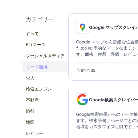
カテゴリー
Google マップスクレイ
すべて
Google マップから詳細な位
Eコマース
ための効率的なデータ抽出テン
す。価格、住所、評価、レビュ
ソーシャルメディア
どのビジネスデータを迅速に抽
検索条件と場所を設定するだけ
リード獲得
94
32
式でデータを収集できます。市
求人
ネス分析に最適なツールです。
検索エンジン
Google検索スクレイパ
不動産
旅行
Google検索結果からのデータ
ます。検索語句、ページごとの
地図
地域をカスタマイズ可能です。Ex
JSON形式でのエクスポートを
レビュー