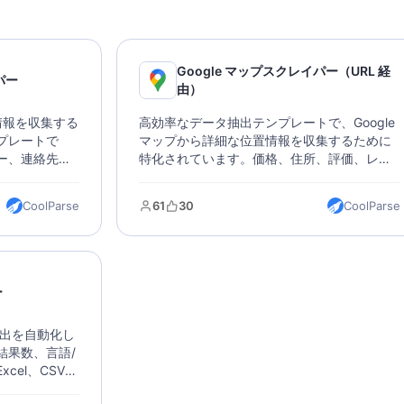
Google マップスクレイパー（URL 経
パー
由）
置情報を収集する
高効率なデータ抽出テンプレートで、Google
プレートで
マップから詳細な位置情報を収集するために
ー、連絡先な
特化されています。価格、住所、評価、レビ
出できます。
ュー、連絡先情報などの重要なビジネスデー
で、複数の形
タを迅速に取得できます。Googleマップの
CoolParse
61
30
CoolParse
場調査やビジ
URLを入力するだけで、さまざまな形式でデ
ータ出力が可能です。このテンプレートは
Google Maps APIの制限を突破し、バッチ抽
出や多形式エクスポートをサポートします。
市場調査、競合分析、位置決定に適していま
ー
す。
抽出を自動化し
結果数、言語/
cel、CSV、
サポートして