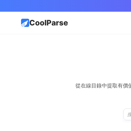
CoolParse
從在線目錄中提取有價