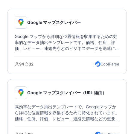
Google マップスクレイパー
Google マップから詳細な位置情報を収集するための効
率的なデータ抽出テンプレートです。価格、住所、評
価、レビュー、連絡先などのビジネスデータを迅速に抽
出できます。検索条件と場所を設定するだけで、複数の
形式でデータを収集できます。市場調査やビジネス分析
94
32
CoolParse
に最適なツールです。
Google マップスクレイパー（URL 経由）
高効率なデータ抽出テンプレートで、Googleマップか
ら詳細な位置情報を収集するために特化されています。
価格、住所、評価、レビュー、連絡先情報などの重要な
ビジネスデータを迅速に取得できます。Googleマップ
のURLを入力するだけで、さまざまな形式でデータ出力