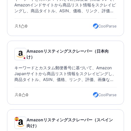
Amazonインドサイトから商品リスト情報をスクレイピ
ングし、商品タイトル、ASIN、価格、リンク、評価、
画像などを含みます。収集したデータは、さまざまなフ
ァイルタイプでエクスポート可能で、データベースへの
1
0
CoolParse
直接インポートをサポートします。
Amazonリスティングスクレーパー（日本向
け）
キーワードとカスタム郵便番号に基づいて、Amazon
Japanサイトから商品リスト情報をスクレイピングし、
商品タイトル、ASIN、価格、リンク、評価、画像など
を含めます。収集されたデータは様々なファイルタイプ
にエクスポートでき、直接データベースへのインポート
0
0
CoolParse
をサポートします。
Amazonリスティングスクレーパー（スペイン
向け）