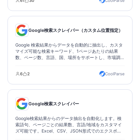
61
30
CoolParse
が可能です。このテンプレートはGoogle Maps APIの制
限を突破し、バッチ抽出や多形式エクスポートをサポー
トします。市場調査、競合分析、位置決定に適していま
す。
Google検索スクレイパー（カスタム位置指定）
Google 検索結果からデータを自動的に抽出し、カスタ
マイズ可能な検索キーワード、1ページあたりの結果
数、ページ数、言語、国、場所をサポートし、市場調査
やSEO分析に最適です。
6
2
CoolParse
Google検索スクレイパー
Google検索結果からのデータ抽出を自動化します。検
索語句、ページごとの結果数、言語/地域をカスタマイ
ズ可能です。Excel、CSV、JSON形式でのエクスポー
トをサポートしており、SEO分析や市場調査に最適で