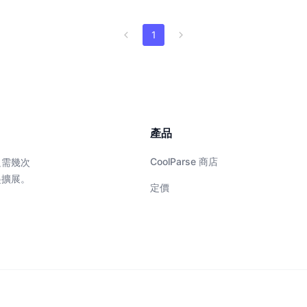
1
產品
CoolParse 商店
只需幾次
起擴展。
定價