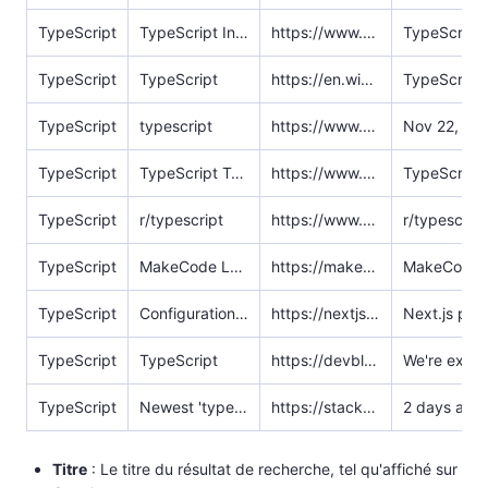
TypeScript
TypeScript Introduction
https://www.w3schools.com/typescript/typescript_intro.php
TypeScript
TypeScript
https://en.wikipedia.org/wiki/TypeScript
TypeScript
typescript
https://www.npmjs.com/package/typescript
TypeScript
TypeScript Tutorial
https://www.w3schools.com/typescript/
TypeScript
r/typescript
https://www.reddit.com/r/typescript/
TypeScript
MakeCode Languages: Blocks, Static TypeScript and Static ...
https://makecode.com/language
TypeScript
Configuration: TypeScript
https://nextjs.org/docs/app/api-reference/config/typescript
TypeScript
TypeScript
https://devblogs.microsoft.com/typescript/
TypeScript
Newest 'typescript' Questions
https://stackoverflow.com/questions/tagged/typescript
2 days ago — 
Titre
: Le titre du résultat de recherche, tel qu'affiché sur