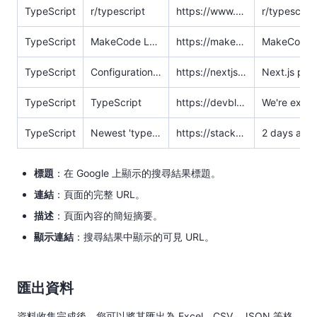
TypeScript
r/typescript
https://www.reddit.com/r/typescript/
TypeScript
MakeCode Languages: Blocks, Static TypeScript and Static ...
https://makecode.com/language
TypeScript
Configuration: TypeScript
https://nextjs.org/docs/app/api-reference/config/typescript
TypeScript
TypeScript
https://devblogs.microsoft.com/typescript/
TypeScript
Newest 'typescript' Questions
https://stackoverflow.com/questions/tagged/typescript
2 days ago — 
標題
​：在 Google 上顯示的搜尋結果標題。
連結
​：頁面的完整 URL。
描述
​：頁面內容的簡短摘要。
顯示連結
​：搜尋結果中顯示的可見 URL。
匯出資料
資料收集完成後，您可以將其匯出為 Excel、CSV、JSON 等格