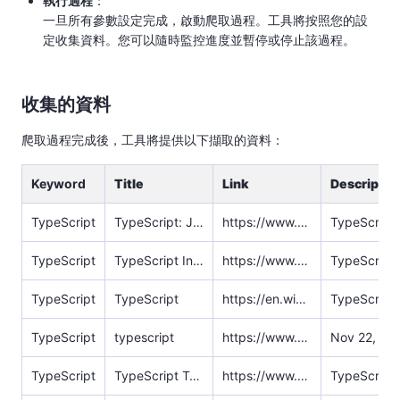
執行過程
​：
一旦所有參數設定完成，啟動爬取過程。工具將按照您的設
定收集資料。您可以隨時監控進度並暫停或停止該過程。
收集的資料
爬取過程完成後，工具將提供以下擷取的資料：
Keyword
Title
Link
Descriptio
TypeScript
TypeScript: JavaScript With Syntax For Types.
https://www.typescriptlang.org/
TypeScript
TypeScript Introduction
https://www.w3schools.com/typescript/typescript_intro.php
TypeScript
TypeScript
https://en.wikipedia.org/wiki/TypeScript
TypeScript
typescript
https://www.npmjs.com/package/typescript
TypeScript
TypeScript Tutorial
https://www.w3schools.com/typescript/