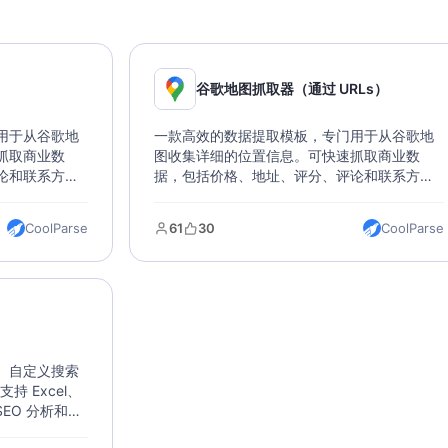
谷歌地图抓取器（通过 URLs）
用于从谷歌地
一款高效的数据提取模板，专门用于从谷歌地
抓取商业数
图收集详细的位置信息。可快速抓取商业数
论和联系方式
据，包括价格、地址、评分、评论和联系方式
和目标位置，
等关键信息。只需填写谷歌地图网址，即可获
这是一个完美
取多种格式的数据输出。该模版突破 Google
CoolParse
61
30
CoolParse
助您轻松获取
Maps API 限制，支持批量提取、多格式导
出，适用于市场研究、竞争分析和位置决策。
。自定义搜索
 Excel、
SEO 分析和市